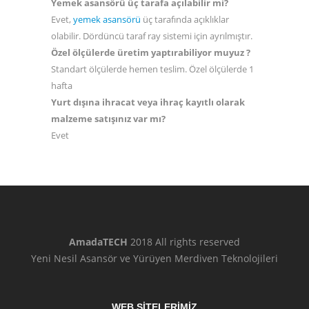
Yemek asansörü üç tarafa açılabilir mi?
Evet,
yemek asansörü
üç tarafında açıklıklar
olabilir. Dördüncü taraf ray sistemi için ayrılmıştır.
Özel ölçülerde üretim yaptırabiliyor muyuz ?
Standart ölçülerde hemen teslim. Özel ölçülerde 1
hafta
Yurt dışına ihracat veya ihraç kayıtlı olarak
malzeme satışınız var mı?
Evet
AmadaTECH
2018 All rights reserved
Yeni Nesil Asansör ve Yürüyen Merdiven Teknolojileri
WEB SİTELERİMİZ