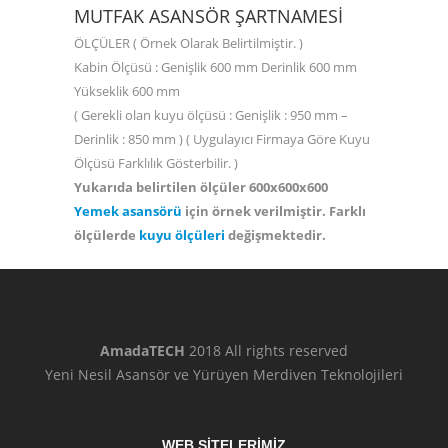
MUTFAK ASANSÖR ŞARTNAMESI
ÖLÇÜLER ( Örnek Olarak Belirtilmiştir. )
Kabin Ölçüsü : Genişlik 600 mm Derinlik 600 mm
Yükseklik 600 mm
( Gerekli olan kuyu ölçüsü : Genişlik : 950 mm –
Derinlik : 850 mm ) ( Uygulayıcı Firmaya Göre Kuyu
Ölçüsü Farklılık Gösterbilir. )
Yukarıda belirtilen ölçüler 600x600x600
Yemek asansörü
için örnek verilmiştir. Farklı
ölçülerde
kuyu ölçüleri
değişmektedir.
AmadaTECH
2018 All rights reserved
Yeni Nesil Asansör ve Yürüyen Merdiven Teknolojileri
WEB SİTELERİMİZ