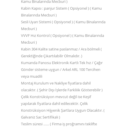
Kamu Binalarında Mecburi )
Kabin Kapısı : panjur Sistem ( Opsiyonel ) ( Kamu
Binalarında Mecburi )
Sesli Uyarı Sistemi ( Opsiyonel ) ( Kamu Binalarında
Mecburi )
VVVF Hız Kontrol ( Opsiyonel ) ( Kamu Binalarında
Mecburi )
Kabin 304 Kalite satine paslanmaz / Ara bölmeli (
Gerektiğinde Çıkartılabilir Olmalıdır. )
Kumanda Panosu Elektronik Kartlı Tek hız / Çağır
Gönder sisteme uygun / Arkel ARL 100 Tercihen
veya muadili
Montaj Kurulum ve Nakliye fiyatlara dahil
olacaktır. ( Şehir Dışı İşlerde Farklılık Gösterebilir )
Çelik Konstrüksiyon mevcut değil ise Keşif
yapılarak fiyatlara dahil edilecektir. Çelik
Konstrüksiyon Hijyenik Şartlara Uygun Olacaktır. (
Galvaniz Sac Sertifikalı )
Teslim süresi …… ( Firma iş proğramını teklifte