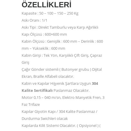
ÖZELLIKLERI
Kapasite : 50 – 100 – 150 – 250 Kg
Askı Oranı : 1/1
Askı Tipi : Direkt Tamburlu veya Karşı Ağırlıklı
Kapı Ölçüsü : 600×600 mm
Kabin Ölçüsü : Genişlik : 600 mm – Derinlik : 600
mm – Yükseklik : 600 mm
Kabin Girişi : Tek Yön, Karşılıklı Çift Giriş, Çapraz
Giriş
Çağır Gönder sistemli ( Butonyer grubu ) Dijital
Ekran, Braille Alfabeli olacaktır.
Kabin ve Kapılar Hijyenik Şartlara Uygun
304
Kalite Sertifikalı
Paslanmaz Olacaktır.
Motor 0,15 – 040 m/sn, Elektro Manyetik Fren, 3
Faz Trifaze
Kapılar Giyotin Kapı / 304 Kalite Paslanmaz /
Durdurma Swichleri olacak
Kapılarda Kilit Sistemi Olacaktır. ( Opsiyonel ) (