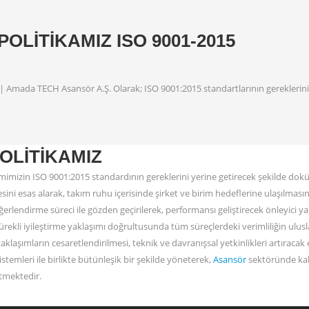
POLITIKAMIZ ISO 9001-2015
z | Amada TECH Asansör A.Ş. Olarak; ISO 9001:2015 standartlarının gereklerini
OLITIKAMIZ
mimizin ISO 9001:2015 standardının gereklerini yerine getirecek şekilde doküma
sini esas alarak, takım ruhu içerisinde şirket ve birim hedeflerine ulaşılmasın
eğerlendirme süreci ile gözden geçirilerek, performansı geliştirecek önleyici ya
 Sürekli iyileştirme yaklaşımı doğrultusunda tüm süreçlerdeki verimliliğin ulu
 yaklaşımların cesaretlendirilmesi, teknik ve davranışsal yetkinlikleri artıracak 
stemleri ile birlikte bütünleşik bir şekilde yöneterek,
Asansör
sektöründe kal
tmektedir.