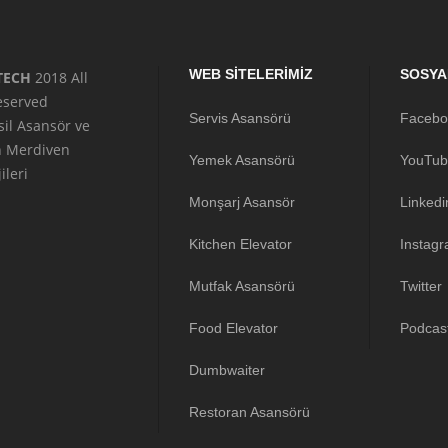
WEB SİTELERİMİZ
SOSYA
TECH
2018 All
reserved
Servis Asansörü
Facebo
sil Asansör ve
n Merdiven
Yemek Asansörü
YouTub
ileri
Monşarj Asansör
Linkedi
Kitchen Elevator
Instag
Mutfak Asansörü
Twitter
Food Elevator
Podcas
Dumbwaiter
Restoran Asansörü