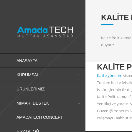
KALITE 
Kalite Politikamı
duyarız.
ANASAYFA
KALITE P
KURUMSAL
Kalite yönetim
siste
Toplam Kalite felsefe
ÜRÜNLERIMIZ
İş süreçlerinin öz d
Kalite Politikamız ı
MIMARI DESTEK
Yenilikçi ve yaratıcı
Güvenliği Yönetim Si
AMADATECH CONCEPT
çalışmayı Taahhüt e
E KATALOĞ