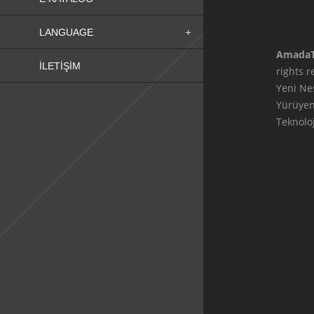
LANGUAGE
Amada
İLETIŞIM
rights 
Yeni Ne
Yürüye
Teknoloj