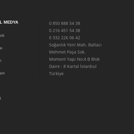
L MEDYA
0 850 888 54 38
0 216 451 54 38
ok
0 332 226 06 42
Soğanlık Yeni Mah. Baltacı
e
Mehmet Paşa Sok.
Moment Yapı No:4 B Blok
n
Daire : 8 Kartal İstanbul
ram
Türkiye
t