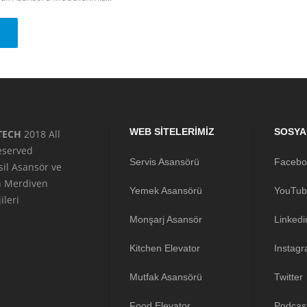
WEB SİTELERİMİZ
SOSYA
TECH
2018 All
reserved
Servis Asansörü
Facebo
sil Asansör ve
n Merdiven
Yemek Asansörü
YouTub
ileri
Monşarj Asansör
Linkedi
Kitchen Elevator
Instag
Mutfak Asansörü
Twitter
Food Elevator
Podcas