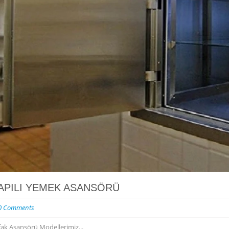
APILI YEMEK ASANSÖRÜ
0 Comments
fak Asansörü Modellerimiz...