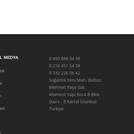
L MEDYA
0 850 888 54 38
0 216 451 54 38
ok
0 332 226 06 42
Soğanlık Yeni Mah. Baltacı
e
Mehmet Paşa Sok.
Moment Yapı No:4 B Blok
n
Daire : 8 Kartal İstanbul
ram
Türkiye
t