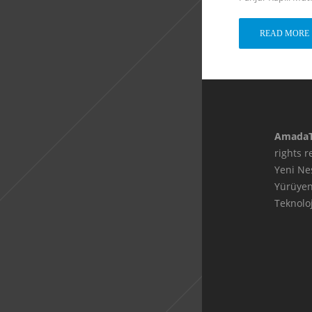
READ MORE
Amada
rights 
Yeni Ne
Yürüye
Teknoloj