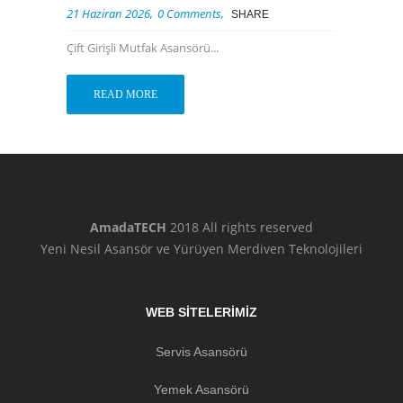
21 Haziran 2026
0 Comments
SHARE
Çift Girişli Mutfak Asansörü...
READ MORE
AmadaTECH
2018 All rights reserved
Yeni Nesil Asansör ve Yürüyen Merdiven Teknolojileri
WEB SİTELERİMİZ
Servis Asansörü
Yemek Asansörü